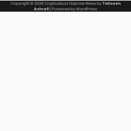
Copyright © 2026
Cryptosbuzz
| Expose News by
Tahseen
Ashrafi
| Powered by
WordPress