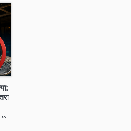
या:
खतरा
क ऑफ