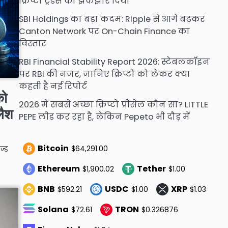
क्रिप्टो ट्रेडर्स को झकझोर दिया
SBI Holdings का बड़ा कदम: Ripple से आगे बढ़कर
Canton Network पर On-Chain Finance का
विस्तार
RBI Financial Stability Report 2026: स्टेबलकॉइन
पर RBI की नजर, जानिए क्रिप्टो को लेकर क्या
कहती है नई रिपोर्ट
को
2026 में सबसे अच्छा क्रिप्टो प्रीसेल कौन सा? LITTLE
लैश
PEPE लीड कर रहा है, लेकिन Pepeto भी दौड़ में
Bitcoin
$64,291.00
ज्ड
Ethereum
Tether
$1,900.02
$1.00
BNB
USDC
XRP
$592.21
$1.00
$1.03
Solana
TRON
$72.61
$0.326876