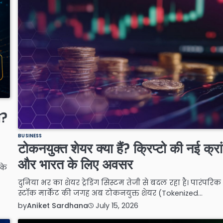
ा?
BUSINESS
टोकनयुक्त शेयर क्या हैं? क्रिप्टो की नई क्रा
और भारत के लिए अवसर
 के
दुनिया भर का शेयर ट्रेडिंग सिस्टम तेजी से बदल रहा है। पारंपरिक
स्टॉक मार्केट की जगह अब टोकनयुक्त शेयर (Tokenized…
by
Aniket Sardhana
July 15, 2026