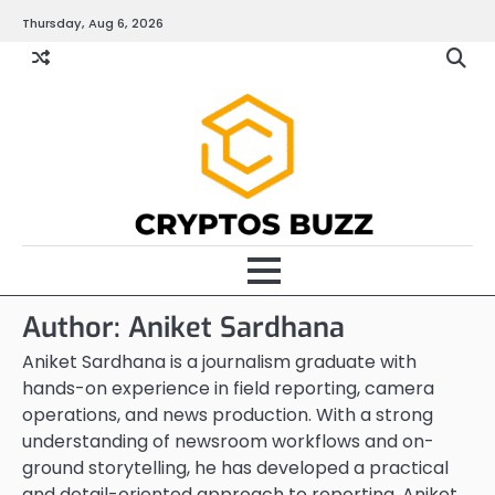
Skip
Thursday, Aug 6, 2026
to
content
Author:
Aniket Sardhana
Aniket Sardhana is a journalism graduate with
hands-on experience in field reporting, camera
operations, and news production. With a strong
understanding of newsroom workflows and on-
ground storytelling, he has developed a practical
and detail-oriented approach to reporting. Aniket