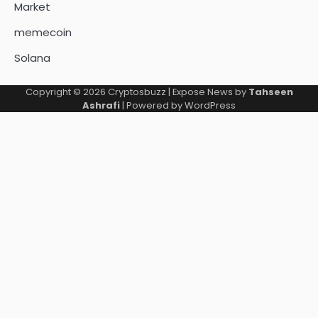
Market
memecoin
Solana
Copyright © 2026
Cryptosbuzz
| Expose News by
Tahseen
Ashrafi
| Powered by
WordPress