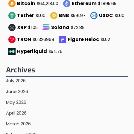
Bitcoin
Ethereum
$64,218.00
$1,895.65
Tether
BNB
USDC
$1.00
$591.97
$1.00
XRP
Solana
$1.05
$72.89
TRON
Figure Heloc
$0.326969
$1.02
Hyperliquid
$54.76
Archives
July 2026
June 2026
May 2026
April 2026
March 2026