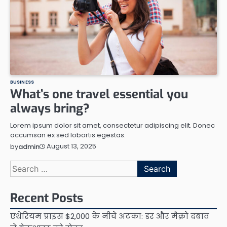
BUSINESS
What’s one travel essential you
always bring?
Lorem ipsum dolor sit amet, consectetur adipiscing elit. Donec
accumsan ex sed lobortis egestas.
August 13, 2025
by
admin
Search
for:
Recent Posts
एथेरियम प्राइस $2,000 के नीचे अटका: डर और मैक्रो दबाव