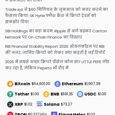
ने ब्रेकआउट को रोका
Trade.xyz ने $60 मिलियन के नुकसान को कवर करने का
फैसला किया: SK Hynix फ्लैश क्रैश ने क्रिप्टो ट्रेडर्स को
झकझोर दिया
SBI Holdings का बड़ा कदम: Ripple से आगे बढ़कर Canton
Network पर On-Chain Finance का विस्तार
RBI Financial Stability Report 2026: स्टेबलकॉइन पर RBI
की नजर, जानिए क्रिप्टो को लेकर क्या कहती है नई रिपोर्ट
2026 में सबसे अच्छा क्रिप्टो प्रीसेल कौन सा? LITTLE PEPE लीड
कर रहा है, लेकिन Pepeto भी दौड़ में
Bitcoin
Ethereum
$64,601.00
$1,907.39
Tether
BNB
USDC
$1.00
$591.25
$1.00
XRP
Solana
$1.02
$73.27
TRON
Figure Heloc
$0.327464
$1.03