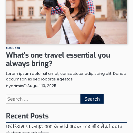
BUSINESS
What’s one travel essential you
always bring?
Lorem ipsum dolor sit amet, consectetur adipiscing elit. Donec
accumsan ex sed lobortis egestas.
August 13, 2025
by
admin
Search
for:
Recent Posts
एथेरियम प्राइस $2,000 के नीचे अटका: डर और मैक्रो दबाव