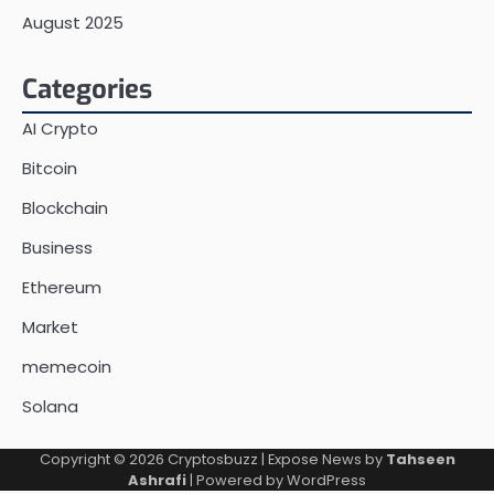
August 2025
Categories
AI Crypto
Bitcoin
Blockchain
Business
Ethereum
Market
memecoin
Solana
Copyright © 2026
Cryptosbuzz
| Expose News by
Tahseen
Ashrafi
| Powered by
WordPress