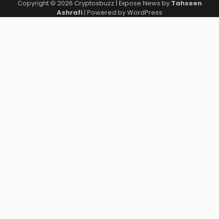
Copyright © 2026
Cryptosbuzz
| Expose News by
Tahseen
Ashrafi
| Powered by
WordPress