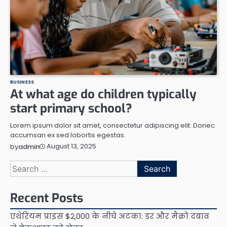
BUSINESS
At what age do children typically
start primary school?
Lorem ipsum dolor sit amet, consectetur adipiscing elit. Donec
accumsan ex sed lobortis egestas.
August 13, 2025
by
admin
Search
for:
Recent Posts
एथेरियम प्राइस $2,000 के नीचे अटका: डर और मैक्रो दबाव