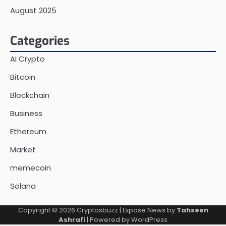
August 2025
Categories
AI Crypto
Bitcoin
Blockchain
Business
Ethereum
Market
memecoin
Solana
Copyright © 2026
Cryptosbuzz
| Expose News by
Tahseen
Ashrafi
| Powered by
WordPress