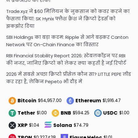
ने ब्रेकआउट को रोका
Trade.xyz ने $60 मिलियन के नुकसान को कवर करने का
फैसला किया: SK Hynix फ्लैश क्रैश ने क्रिप्टो ट्रेडर्स को
झकझोर दिया
SBI Holdings का बड़ा कदम: Ripple से आगे बढ़कर Canton
Network पर On-Chain Finance का विस्तार
RBI Financial Stability Report 2026: स्टेबलकॉइन पर RBI
की नजर, जानिए क्रिप्टो को लेकर क्या कहती है नई रिपोर्ट
2026 में सबसे अच्छा क्रिप्टो प्रीसेल कौन सा? LITTLE PEPE लीड
कर रहा है, लेकिन Pepeto भी दौड़ में
Bitcoin
Ethereum
$64,957.00
$1,916.47
Tether
BNB
USDC
$1.00
$594.25
$1.00
XRP
Solana
$1.04
$74.79
TRON
Figure Heloc
$0.327428
$1.01