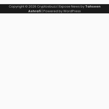
Copyright © 2026
Cryptosbuzz
| Expose News by
Tahseen
Ashrafi
| Powered by
WordPress