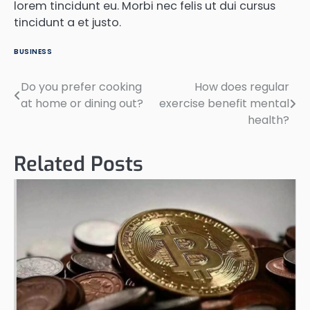
lorem tincidunt eu. Morbi nec felis ut dui cursus
tincidunt a et justo.
BUSINESS
Do you prefer cooking
How does regular
Post
at home or dining out?
exercise benefit mental
navigation
health?
Related Posts