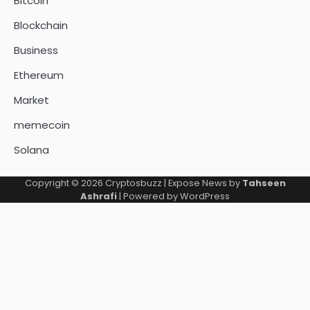
Bitcoin
Blockchain
Business
Ethereum
Market
memecoin
Solana
Copyright © 2026
Cryptosbuzz
| Expose News by
Tahseen
Ashrafi
| Powered by
WordPress