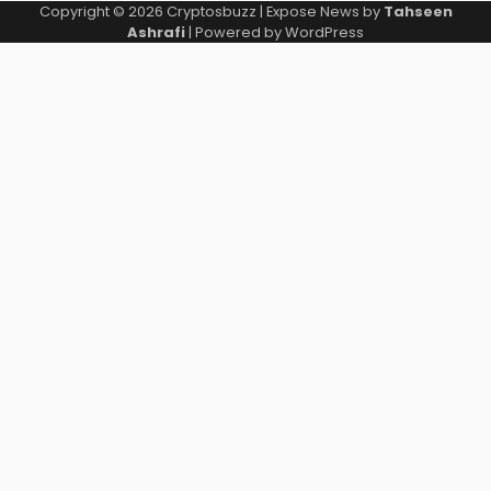
Copyright © 2026
Cryptosbuzz
| Expose News by
Tahseen
Ashrafi
| Powered by
WordPress