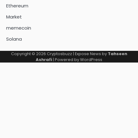
Ethereum
Market
memecoin
Solana
Copyright © 2026
Cryptosbuzz
| Expose News by
Tahseen
Ashrafi
| Powered by
WordPress