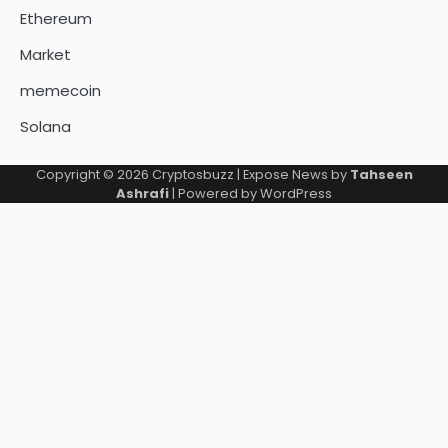
Ethereum
Market
memecoin
Solana
Copyright © 2026
Cryptosbuzz
| Expose News by
Tahseen
Ashrafi
| Powered by
WordPress