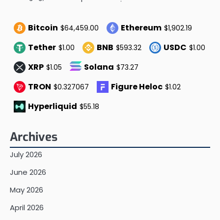
Bitcoin
Ethereum
$64,459.00
$1,902.19
Tether
BNB
USDC
$1.00
$593.32
$1.00
XRP
Solana
$1.05
$73.27
TRON
Figure Heloc
$0.327067
$1.02
Hyperliquid
$55.18
Archives
July 2026
June 2026
May 2026
April 2026