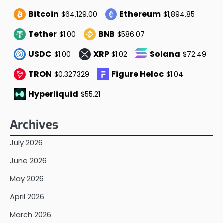
Bitcoin
Ethereum
$64,129.00
$1,894.85
Tether
BNB
$1.00
$586.07
USDC
XRP
Solana
$1.00
$1.02
$72.49
TRON
Figure Heloc
$0.327329
$1.04
Hyperliquid
$55.21
Archives
July 2026
June 2026
May 2026
April 2026
March 2026