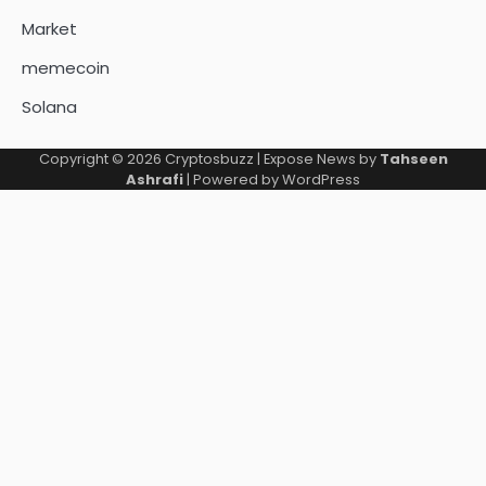
Market
memecoin
Solana
Copyright © 2026
Cryptosbuzz
| Expose News by
Tahseen
Ashrafi
| Powered by
WordPress