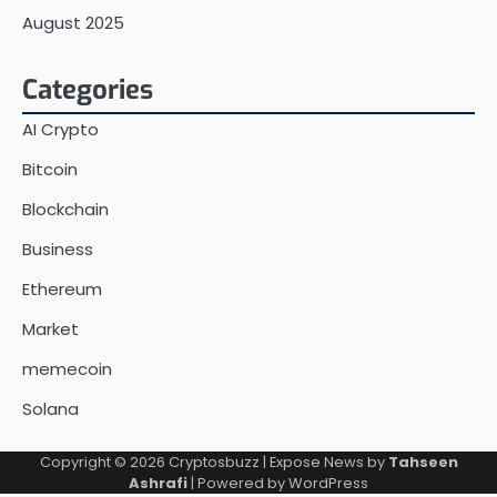
August 2025
Categories
AI Crypto
Bitcoin
Blockchain
Business
Ethereum
Market
memecoin
Solana
Copyright © 2026
Cryptosbuzz
| Expose News by
Tahseen
Ashrafi
| Powered by
WordPress