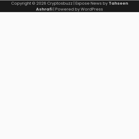
Copyright © 2026
Cryptosbuzz
| Expose News by
Tahseen
Ashrafi
| Powered by
WordPress