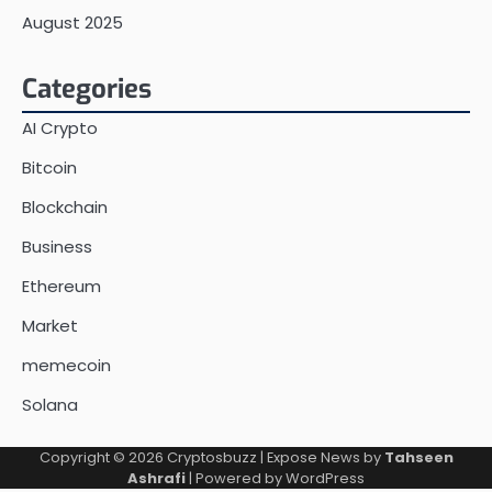
August 2025
Categories
AI Crypto
Bitcoin
Blockchain
Business
Ethereum
Market
memecoin
Solana
Copyright © 2026
Cryptosbuzz
| Expose News by
Tahseen
Ashrafi
| Powered by
WordPress