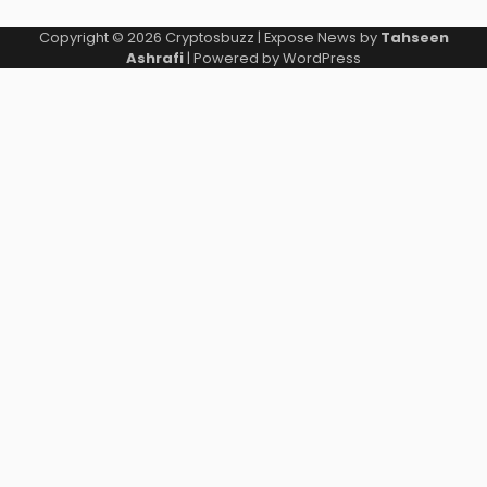
Copyright © 2026
Cryptosbuzz
| Expose News by
Tahseen
Ashrafi
| Powered by
WordPress