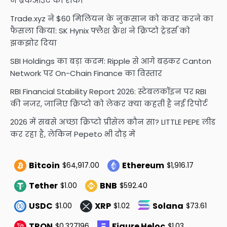
ने ब्रेकआउट को रोका
Trade.xyz ने $60 मिलियन के नुकसान को कवर करने का
फैसला किया: SK Hynix फ्लैश क्रैश ने क्रिप्टो ट्रेडर्स को
झकझोर दिया
SBI Holdings का बड़ा कदम: Ripple से आगे बढ़कर Canton
Network पर On-Chain Finance का विस्तार
RBI Financial Stability Report 2026: स्टेबलकॉइन पर RBI
की नजर, जानिए क्रिप्टो को लेकर क्या कहती है नई रिपोर्ट
2026 में सबसे अच्छा क्रिप्टो प्रीसेल कौन सा? LITTLE PEPE लीड
कर रहा है, लेकिन Pepeto भी दौड़ में
Bitcoin
Ethereum
$64,917.00
$1,916.17
Tether
BNB
$1.00
$592.40
USDC
XRP
Solana
$1.00
$1.02
$73.61
TRON
Figure Heloc
$0.327196
$1.03