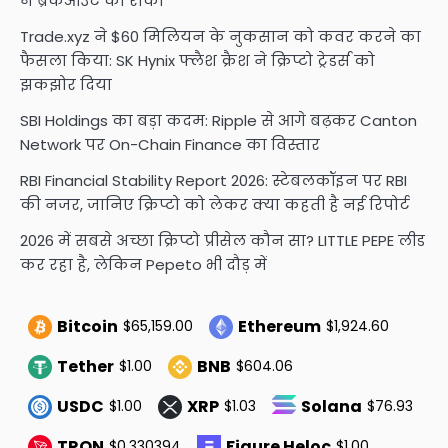
ने ब्रेकआउट को रोका
Trade.xyz ने $60 मिलियन के नुकसान को कवर करने का
फैसला किया: SK Hynix फ्लैश क्रैश ने क्रिप्टो ट्रेडर्स को
झकझोर दिया
SBI Holdings का बड़ा कदम: Ripple से आगे बढ़कर Canton
Network पर On-Chain Finance का विस्तार
RBI Financial Stability Report 2026: स्टेबलकॉइन पर RBI
की नजर, जानिए क्रिप्टो को लेकर क्या कहती है नई रिपोर्ट
2026 में सबसे अच्छा क्रिप्टो प्रीसेल कौन सा? LITTLE PEPE लीड
कर रहा है, लेकिन Pepeto भी दौड़ में
Bitcoin
Ethereum
$65,159.00
$1,924.60
Tether
BNB
$1.00
$604.06
USDC
XRP
Solana
$1.00
$1.03
$76.93
TRON
Figure Heloc
$0.330394
$1.00