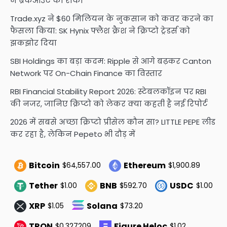
ने ब्रेकआउट को रोका
Trade.xyz ने $60 मिलियन के नुकसान को कवर करने का
फैसला किया: SK Hynix फ्लैश क्रैश ने क्रिप्टो ट्रेडर्स को
झकझोर दिया
SBI Holdings का बड़ा कदम: Ripple से आगे बढ़कर Canton
Network पर On-Chain Finance का विस्तार
RBI Financial Stability Report 2026: स्टेबलकॉइन पर RBI
की नजर, जानिए क्रिप्टो को लेकर क्या कहती है नई रिपोर्ट
2026 में सबसे अच्छा क्रिप्टो प्रीसेल कौन सा? LITTLE PEPE लीड
कर रहा है, लेकिन Pepeto भी दौड़ में
Bitcoin
Ethereum
$64,557.00
$1,900.89
Tether
BNB
USDC
$1.00
$592.70
$1.00
XRP
Solana
$1.05
$73.20
TRON
Figure Heloc
$0.327209
$1.02