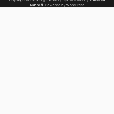
Copyright © 2026
Cryptosbuzz
| Expose News by
Tahseen
Ashrafi
| Powered by
WordPress