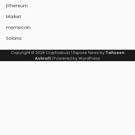
Ethereum
Market
memecoin
Solana
Copyright © 2026
Cryptosbuzz
| Expose News by
Tahseen
Ashrafi
| Powered by
WordPress