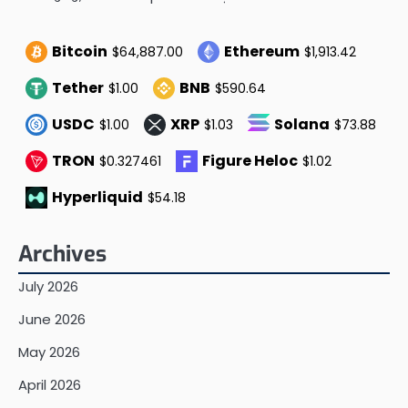
Bitcoin
Ethereum
$64,887.00
$1,913.42
Tether
BNB
$1.00
$590.64
USDC
XRP
Solana
$1.00
$1.03
$73.88
TRON
Figure Heloc
$0.327461
$1.02
Hyperliquid
$54.18
Archives
July 2026
June 2026
May 2026
April 2026