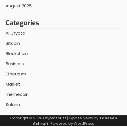
August 2025
Categories
AI Crypto
Bitcoin
Blockchain
Business
Ethereum
Market
memecoin
Solana
Copyright © 2026
Cryptosbuzz
| Expose News by
Tahseen
Ashrafi
| Powered by
WordPress