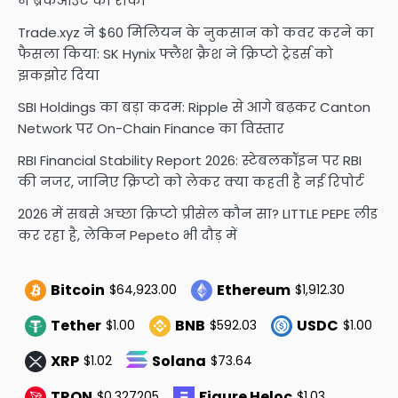
ने ब्रेकआउट को रोका
Trade.xyz ने $60 मिलियन के नुकसान को कवर करने का
फैसला किया: SK Hynix फ्लैश क्रैश ने क्रिप्टो ट्रेडर्स को
झकझोर दिया
SBI Holdings का बड़ा कदम: Ripple से आगे बढ़कर Canton
Network पर On-Chain Finance का विस्तार
RBI Financial Stability Report 2026: स्टेबलकॉइन पर RBI
की नजर, जानिए क्रिप्टो को लेकर क्या कहती है नई रिपोर्ट
2026 में सबसे अच्छा क्रिप्टो प्रीसेल कौन सा? LITTLE PEPE लीड
कर रहा है, लेकिन Pepeto भी दौड़ में
Bitcoin
Ethereum
$64,923.00
$1,912.30
Tether
BNB
USDC
$1.00
$592.03
$1.00
XRP
Solana
$1.02
$73.64
TRON
Figure Heloc
$0.327205
$1.03