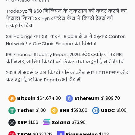
ने ब्रेकआउट को रोका
Trade.xyz ने $60 मिलियन के नुकसान को कवर करने का
फैसला किया: SK Hynix फ्लैश क्रैश ने क्रिप्टो ट्रेडर्स को
झकझोर दिया
SBI Holdings का बड़ा कदम: Ripple से आगे बढ़कर Canton
Network पर On-Chain Finance का विस्तार
RBI Financial Stability Report 2026: स्टेबलकॉइन पर RBI
की नजर, जानिए क्रिप्टो को लेकर क्या कहती है नई रिपोर्ट
2026 में सबसे अच्छा क्रिप्टो प्रीसेल कौन सा? LITTLE PEPE लीड
कर रहा है, लेकिन Pepeto भी दौड़ में
Bitcoin
Ethereum
$64,674.00
$1,909.70
Tether
BNB
USDC
$1.00
$593.60
$1.00
XRP
Solana
$1.06
$73.96
TRON
Figure Heloc
$0.327213
$1.03