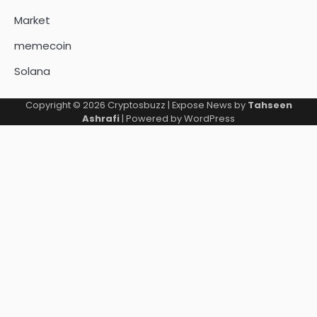
Market
memecoin
Solana
Copyright © 2026
Cryptosbuzz
| Expose News by
Tahseen
Ashrafi
| Powered by
WordPress