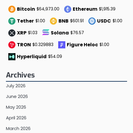
Bitcoin
Ethereum
$64,973.00
$1,915.39
Tether
BNB
USDC
$1.00
$601.91
$1.00
XRP
Solana
$1.03
$76.57
TRON
Figure Heloc
$0.329883
$1.00
Hyperliquid
$54.09
Archives
July 2026
June 2026
May 2026
April 2026
March 2026