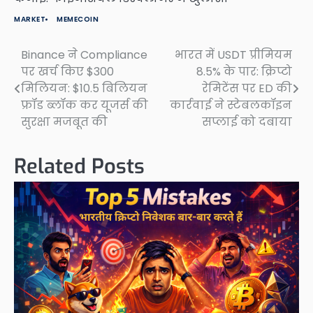
MARKET
MEMECOIN
Binance ने Compliance
भारत में USDT प्रीमियम
Post
पर खर्च किए $300
8.5% के पार: क्रिप्टो
navigation
मिलियन: $10.5 बिलियन
रेमिटेंस पर ED की
फ्रॉड ब्लॉक कर यूजर्स की
कार्रवाई ने स्टेबलकॉइन
सुरक्षा मजबूत की
सप्लाई को दबाया
Related Posts