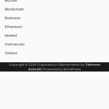
Bitcoin
Blockchain
Business
Ethereum
Market
memecoin
Solana
Copyright © 2026
Cryptosbuzz
| Expose News by
Tahseen
Ashrafi
| Powered by
WordPress