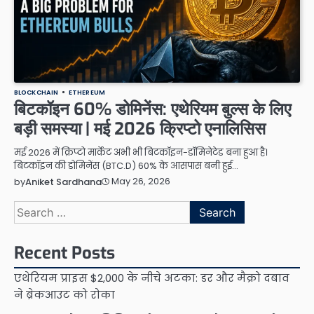
BLOCKCHAIN
ETHEREUM
बिटकॉइन 60% डोमिनेंस: एथेरियम बुल्स के लिए
बड़ी समस्या | मई 2026 क्रिप्टो एनालिसिस
मई 2026 में क्रिप्टो मार्केट अभी भी बिटकॉइन-डॉमिनेटेड बना हुआ है।
बिटकॉइन की डोमिनेंस (BTC.D) 60% के आसपास बनी हुई…
May 26, 2026
by
Aniket Sardhana
Search
for:
Recent Posts
एथेरियम प्राइस $2,000 के नीचे अटका: डर और मैक्रो दबाव
ने ब्रेकआउट को रोका