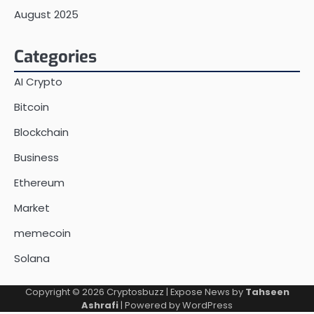
August 2025
Categories
AI Crypto
Bitcoin
Blockchain
Business
Ethereum
Market
memecoin
Solana
Copyright © 2026
Cryptosbuzz
| Expose News by
Tahseen
Ashrafi
| Powered by
WordPress