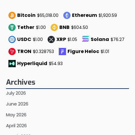
Bitcoin
Ethereum
$65,018.00
$1,920.59
Tether
BNB
$1.00
$604.50
USDC
XRP
Solana
$1.00
$1.05
$76.27
TRON
Figure Heloc
$0.328753
$1.01
Hyperliquid
$54.93
Archives
July 2026
June 2026
May 2026
April 2026