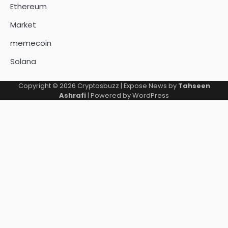
Ethereum
Market
memecoin
Solana
Copyright © 2026
Cryptosbuzz
| Expose News by
Tahseen
Ashrafi
| Powered by
WordPress