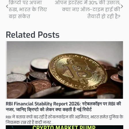
क्रिप्टो पर अपना
ओपन इंटरेस्ट में 30% की उछाल,
navigation
रुख, भारत के लिए
क्या नए ऑल-टाइम हाई की
बड़ा संकेत
तैयारी हो रही है?
Related Posts
RBI Financial Stability Report 2026: स्टेबलकॉइन पर RBI की
नजर, जानिए क्रिप्टो को लेकर क्या कहती है नई रिपोर्ट
RBI ने बताया क्यों बढ़ रही है स्टेबलकॉइन की अहमियत, भारत समेत दुनिया के
नियामक रख रहे हैं कड़ी नजर…