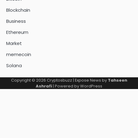
Blockchain
Business
Ethereum
Market
memecoin
Solana
Copyright © 2026
Cryptosbuzz
| Expose News by
Tahseen
Ashrafi
| Powered by
WordPress