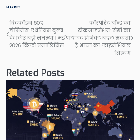
MARKET
बिटकॉइन 60%
कॉरपोरेट बॉन्ड का
Post
डोमिनेंस: एथेरियम बुल्स
टोकनाइजेशन: सेबी का
navigation
के लिए बड़ी समस्या | मई
पायलट प्रोजेक्ट बदल सकता
2026 क्रिप्टो एनालिसिस
है भारत का फाइनेंशियल
सिस्टम
Related Posts