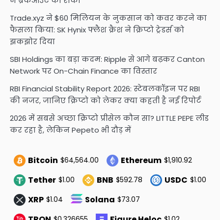
ने ब्रेकआउट को रोका
Trade.xyz ने $60 मिलियन के नुकसान को कवर करने का
फैसला किया: SK Hynix फ्लैश क्रैश ने क्रिप्टो ट्रेडर्स को
झकझोर दिया
SBI Holdings का बड़ा कदम: Ripple से आगे बढ़कर Canton
Network पर On-Chain Finance का विस्तार
RBI Financial Stability Report 2026: स्टेबलकॉइन पर RBI
की नजर, जानिए क्रिप्टो को लेकर क्या कहती है नई रिपोर्ट
2026 में सबसे अच्छा क्रिप्टो प्रीसेल कौन सा? LITTLE PEPE लीड
कर रहा है, लेकिन Pepeto भी दौड़ में
Bitcoin
Ethereum
$64,564.00
$1,910.92
Tether
BNB
USDC
$1.00
$592.78
$1.00
XRP
Solana
$1.04
$73.07
TRON
Figure Heloc
$0.326655
$1.02