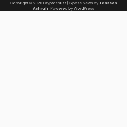
Copyright © 2026
Cryptosbuzz
| Expose News by
Tahseen
Ashrafi
| Powered by
WordPress