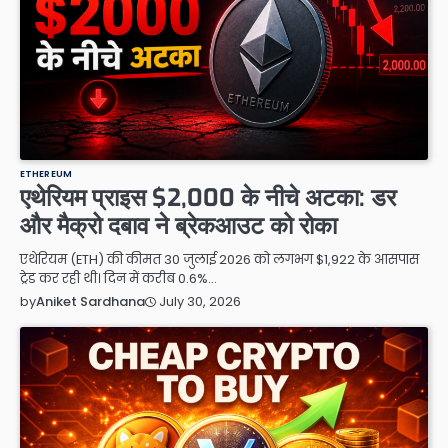
ETHEREUM
एथेरियम प्राइस $2,000 के नीचे अटका: डर
और मैक्रो दबाव ने ब्रेकआउट को रोका
एथेरियम (ETH) की कीमत 30 जुलाई 2026 को लगभग $1,922 के आसपास
ट्रेड कर रही थी। दिन में करीब 0.6%…
July 30, 2026
by
Aniket Sardhana