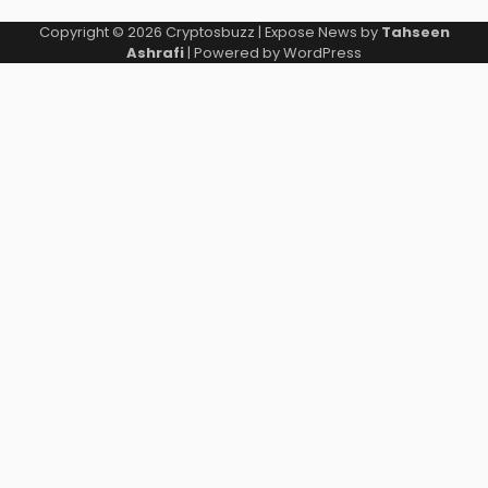
Copyright © 2026
Cryptosbuzz
| Expose News by
Tahseen
Ashrafi
| Powered by
WordPress