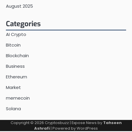
August 2025
Categories
AI Crypto
Bitcoin
Blockchain
Business
Ethereum
Market
memecoin
Solana
Copyright © 2026
Cryptosbuzz
| Expose News by
Tahseen
Ashrafi
| Powered by
WordPress