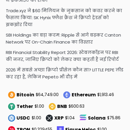
ने ब्रेकआउट को रोका
Trade.xyz ने $60 मिलियन के नुकसान को कवर करने का
फैसला किया: SK Hynix फ्लैश क्रैश ने क्रिप्टो ट्रेडर्स को
झकझोर दिया
SBI Holdings का बड़ा कदम: Ripple से आगे बढ़कर Canton
Network पर On-Chain Finance का विस्तार
RBI Financial Stability Report 2026: स्टेबलकॉइन पर RBI
की नजर, जानिए क्रिप्टो को लेकर क्या कहती है नई रिपोर्ट
2026 में सबसे अच्छा क्रिप्टो प्रीसेल कौन सा? LITTLE PEPE लीड
कर रहा है, लेकिन Pepeto भी दौड़ में
Bitcoin
Ethereum
$64,749.00
$1,913.46
Tether
BNB
$1.00
$600.63
USDC
XRP
Solana
$1.00
$1.04
$75.86
TRON
Figure Heloc
$0.329455
$1.00