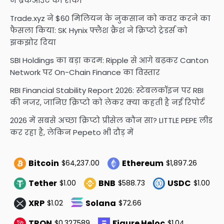
ने ब्रेकआउट को रोका
Trade.xyz ने $60 मिलियन के नुकसान को कवर करने का
फैसला किया: SK Hynix फ्लैश क्रैश ने क्रिप्टो ट्रेडर्स को
झकझोर दिया
SBI Holdings का बड़ा कदम: Ripple से आगे बढ़कर Canton
Network पर On-Chain Finance का विस्तार
RBI Financial Stability Report 2026: स्टेबलकॉइन पर RBI
की नजर, जानिए क्रिप्टो को लेकर क्या कहती है नई रिपोर्ट
2026 में सबसे अच्छा क्रिप्टो प्रीसेल कौन सा? LITTLE PEPE लीड
कर रहा है, लेकिन Pepeto भी दौड़ में
Bitcoin
Ethereum
$64,237.00
$1,897.26
Tether
BNB
USDC
$1.00
$588.73
$1.00
XRP
Solana
$1.02
$72.66
TRON
Figure Heloc
$0.327589
$1.04