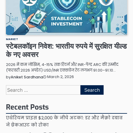
MARKET
स्टेबलकॉइन निवेश: भारतीय रुपये में सुरक्षित यील्ड
के नए अवसर
2026 में कम जोखिम, 4-15% तक रिटर्न और INR-पेग्ड ARC की उम्मीद
(फरवरी 2026 अपडेट) USD/INR एक्सचेंज रेट लगभग 91.00–91.10…
March 2, 2026
by
Aniket Sardhana
Search
for:
Recent Posts
एथेरियम प्राइस $2,000 के नीचे अटका: डर और मैक्रो दबाव
ने ब्रेकआउट को रोका