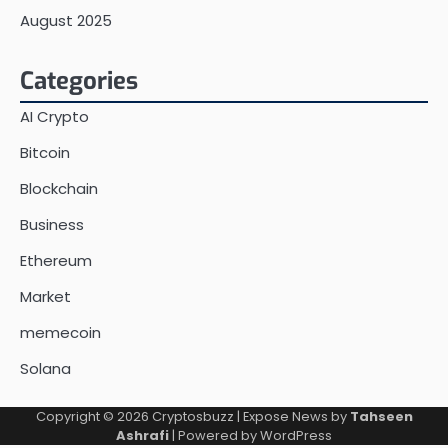
August 2025
Categories
AI Crypto
Bitcoin
Blockchain
Business
Ethereum
Market
memecoin
Solana
Copyright © 2026
Cryptosbuzz
| Expose News by
Tahseen
Ashrafi
| Powered by
WordPress