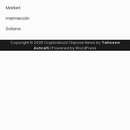
Market
memecoin
Solana
Copyright © 2026
Cryptosbuzz
| Expose News by
Tahseen
Ashrafi
| Powered by
WordPress