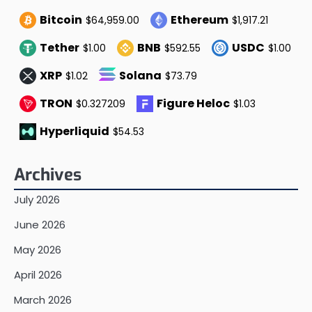
Bitcoin
Ethereum
$64,959.00
$1,917.21
Tether
BNB
USDC
$1.00
$592.55
$1.00
XRP
Solana
$1.02
$73.79
TRON
Figure Heloc
$0.327209
$1.03
Hyperliquid
$54.53
Archives
July 2026
June 2026
May 2026
April 2026
March 2026