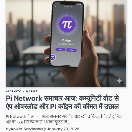
AI CRYPTO
MARKET
Pi Network समाचार आज: कम्युनिटी वोट से
ऐप ओवरलोड और Pi कॉइन की कीमत में उछाल
Pi Network ने अपना पहला मेननेट गवर्नेंस वोट लॉन्च किया, जिसमें दुनिया
भर के 15.8 मिलियन से अधिक यूजर्स ने…
January 23, 2026
by
Aniket Sardhana