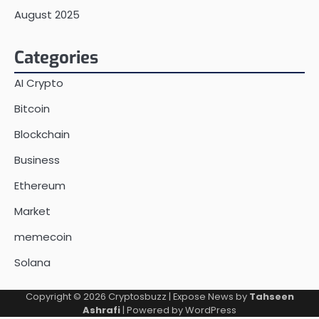
August 2025
Categories
AI Crypto
Bitcoin
Blockchain
Business
Ethereum
Market
memecoin
Solana
Copyright © 2026
Cryptosbuzz
| Expose News by
Tahseen
Ashrafi
| Powered by
WordPress