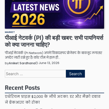
MARKET
पीआई नेटवर्क (PI) की बड़ी खबर: सभी पायनियर्स
को क्या जानना चाहिए?
पीआई नेटवर्क (Pi Network) अपने विवादास्पद प्रोजेक्ट के बावजूद लगातार
अपडेट जारी रखे हुए है। कोर टीम ने हाल ही…
June 13, 2026
by
Aniket Sardhana
Search
for:
Recent Posts
एथेरियम प्राइस $2,000 के नीचे अटका: डर और मैक्रो दबाव
ने ब्रेकआउट को रोका