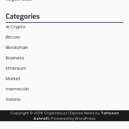
Categories
AI Crypto
Bitcoin
Blockchain
Business
Ethereum
Market
memecoin
Solana
Copyright © 2026
Cryptosbuzz
| Expose News by
Tahseen
Ashrafi
| Powered by
WordPress