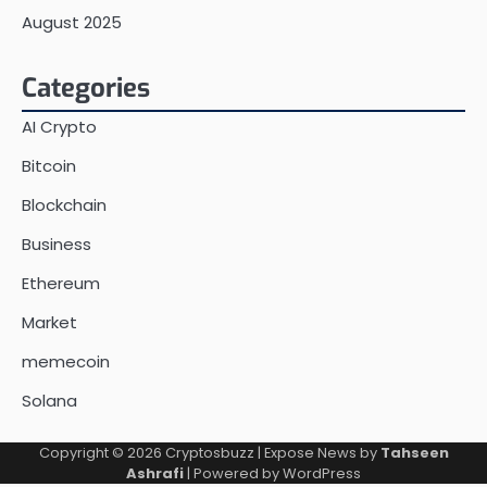
August 2025
Categories
AI Crypto
Bitcoin
Blockchain
Business
Ethereum
Market
memecoin
Solana
Copyright © 2026
Cryptosbuzz
| Expose News by
Tahseen
Ashrafi
| Powered by
WordPress