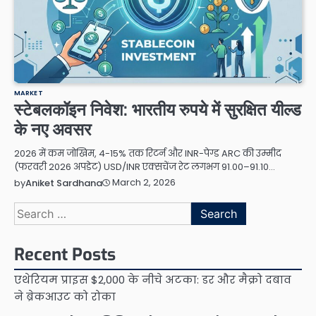
MARKET
स्टेबलकॉइन निवेश: भारतीय रुपये में सुरक्षित यील्ड
के नए अवसर
2026 में कम जोखिम, 4-15% तक रिटर्न और INR-पेग्ड ARC की उम्मीद
(फरवरी 2026 अपडेट) USD/INR एक्सचेंज रेट लगभग 91.00–91.10…
March 2, 2026
by
Aniket Sardhana
Search
for:
Recent Posts
एथेरियम प्राइस $2,000 के नीचे अटका: डर और मैक्रो दबाव
ने ब्रेकआउट को रोका