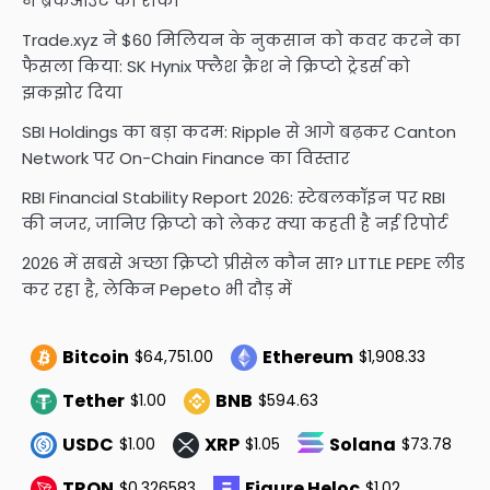
ने ब्रेकआउट को रोका
Trade.xyz ने $60 मिलियन के नुकसान को कवर करने का
फैसला किया: SK Hynix फ्लैश क्रैश ने क्रिप्टो ट्रेडर्स को
झकझोर दिया
SBI Holdings का बड़ा कदम: Ripple से आगे बढ़कर Canton
Network पर On-Chain Finance का विस्तार
RBI Financial Stability Report 2026: स्टेबलकॉइन पर RBI
की नजर, जानिए क्रिप्टो को लेकर क्या कहती है नई रिपोर्ट
2026 में सबसे अच्छा क्रिप्टो प्रीसेल कौन सा? LITTLE PEPE लीड
कर रहा है, लेकिन Pepeto भी दौड़ में
Bitcoin
Ethereum
$64,751.00
$1,908.33
Tether
BNB
$1.00
$594.63
USDC
XRP
Solana
$1.00
$1.05
$73.78
TRON
Figure Heloc
$0.326583
$1.02