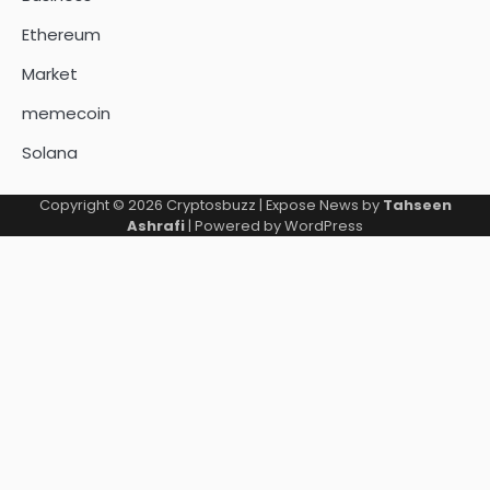
Ethereum
Market
memecoin
Solana
Copyright © 2026
Cryptosbuzz
| Expose News by
Tahseen
Ashrafi
| Powered by
WordPress