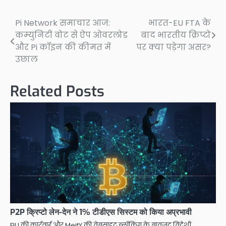
Pi Network समाचार आज:
भारत-EU FTA के
Post
कम्युनिटी वोट से ऐप ओवरलोड
बाद भारतीय क्रिप्टो
navigation
और Pi कॉइन की कीमत में
पर क्या पड़ेगा असर?
उछाल
Related Posts
P2P क्रिप्टो लेन-देन ने 1% टीडीएस सिस्टम को किया अप्रभावी
FIU की कार्रवाई और MeitY की वेबसाइट ब्लॉकिंग के बावजूद विदेशी