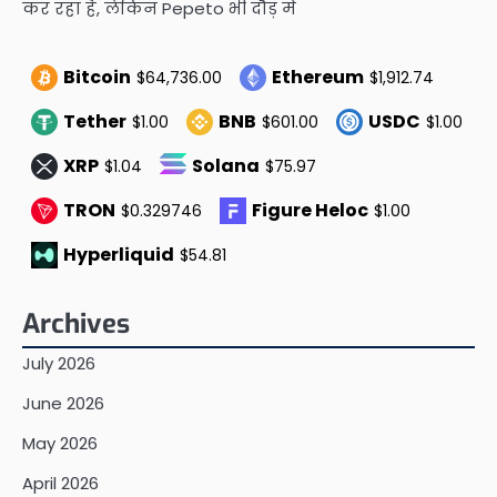
कर रहा है, लेकिन Pepeto भी दौड़ में
Bitcoin
Ethereum
$64,736.00
$1,912.74
Tether
BNB
USDC
$1.00
$601.00
$1.00
XRP
Solana
$1.04
$75.97
TRON
Figure Heloc
$0.329746
$1.00
Hyperliquid
$54.81
Archives
July 2026
June 2026
May 2026
April 2026