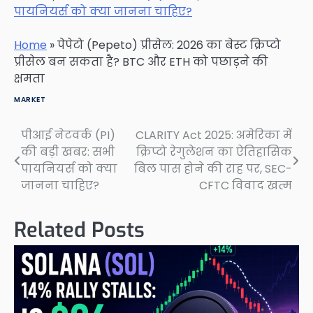
पायनियर्स को क्या जानना चाहिए?
Home
»
पेपेटो (Pepeto) प्रीसेल: 2026 का बेस्ट क्रिप्टो
प्रीसेल बन सकता है? BTC और ETH को पछाड़ने की
क्षमता
MARKET
पीआई नेटवर्क (PI)
CLARITY Act 2025: अमेरिका में
Post
की बड़ी खबर: सभी
क्रिप्टो रेगुलेशन का ऐतिहासिक
navigation
पायनियर्स को क्या
बिल पास होने की राह पर, SEC-
जानना चाहिए?
CFTC विवाद खत्म
Related Posts