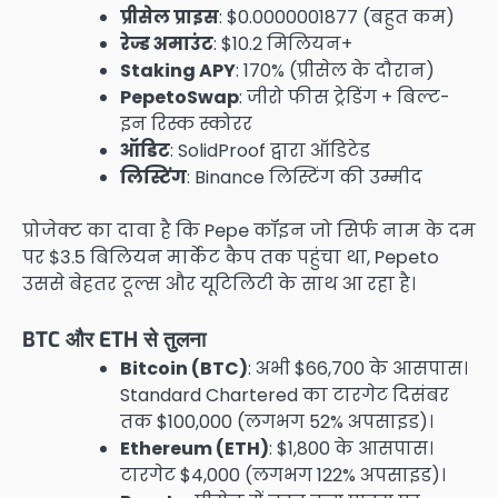
प्रीसेल प्राइस
: $0.0000001877 (बहुत कम)
रेज्ड अमाउंट
: $10.2 मिलियन+
Staking APY
: 170% (प्रीसेल के दौरान)
PepetoSwap
: जीरो फीस ट्रेडिंग + बिल्ट-
इन रिस्क स्कोरर
ऑडिट
: SolidProof द्वारा ऑडिटेड
लिस्टिंग
: Binance लिस्टिंग की उम्मीद
प्रोजेक्ट का दावा है कि Pepe कॉइन जो सिर्फ नाम के दम
पर $3.5 बिलियन मार्केट कैप तक पहुंचा था, Pepeto
उससे बेहतर टूल्स और यूटिलिटी के साथ आ रहा है।
BTC और ETH से तुलना
Bitcoin (BTC)
: अभी $66,700 के आसपास।
Standard Chartered का टारगेट दिसंबर
तक $100,000 (लगभग 52% अपसाइड)।
Ethereum (ETH)
: $1,800 के आसपास।
टारगेट $4,000 (लगभग 122% अपसाइड)।