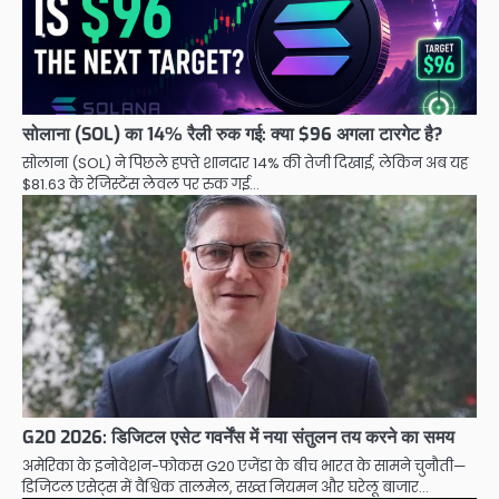
सोलाना (SOL) का 14% रैली रुक गई: क्या $96 अगला टारगेट है?
सोलाना (SOL) ने पिछले हफ्ते शानदार 14% की तेजी दिखाई, लेकिन अब यह
$81.63 के रेजिस्टेंस लेवल पर रुक गई…
G20 2026: डिजिटल एसेट गवर्नेंस में नया संतुलन तय करने का समय
अमेरिका के इनोवेशन-फोकस G20 एजेंडा के बीच भारत के सामने चुनौती—
डिजिटल एसेट्स में वैश्विक तालमेल, सख्त नियमन और घरेलू बाजार…