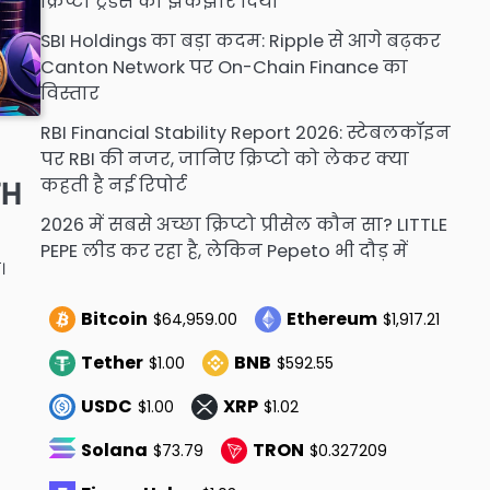
क्रिप्टो ट्रेडर्स को झकझोर दिया
SBI Holdings का बड़ा कदम: Ripple से आगे बढ़कर
Canton Network पर On-Chain Finance का
विस्तार
RBI Financial Stability Report 2026: स्टेबलकॉइन
पर RBI की नजर, जानिए क्रिप्टो को लेकर क्या
कहती है नई रिपोर्ट
TH
2026 में सबसे अच्छा क्रिप्टो प्रीसेल कौन सा? LITTLE
PEPE लीड कर रहा है, लेकिन Pepeto भी दौड़ में
।
Bitcoin
Ethereum
$64,959.00
$1,917.21
Tether
BNB
$1.00
$592.55
USDC
XRP
$1.00
$1.02
Solana
TRON
$73.79
$0.327209