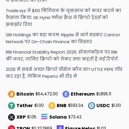
ने ब्रेकआउट को रोका
Trade.xyz ने $60 मिलियन के नुकसान को कवर करने का
फैसला किया: SK Hynix फ्लैश क्रैश ने क्रिप्टो ट्रेडर्स को
झकझोर दिया
SBI Holdings का बड़ा कदम: Ripple से आगे बढ़कर Canton
Network पर On-Chain Finance का विस्तार
RBI Financial Stability Report 2026: स्टेबलकॉइन पर RBI
की नजर, जानिए क्रिप्टो को लेकर क्या कहती है नई रिपोर्ट
2026 में सबसे अच्छा क्रिप्टो प्रीसेल कौन सा? LITTLE PEPE लीड
कर रहा है, लेकिन Pepeto भी दौड़ में
Bitcoin
Ethereum
$64,472.00
$1,895.11
Tether
BNB
USDC
$1.00
$593.34
$1.00
XRP
Solana
$1.05
$73.42
TRON
Figure Heloc
$0.327869
$1.03